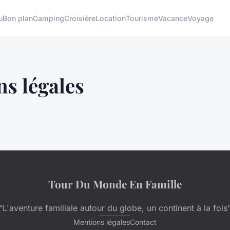
u
Bon plan
Camping
Croisière
Location
Tourisme
Vacance
Voyage
s légales
Tour Du Monde En Famille
“L'aventure familiale autour du globe, un continent à la fois
Mentions légales
Contact