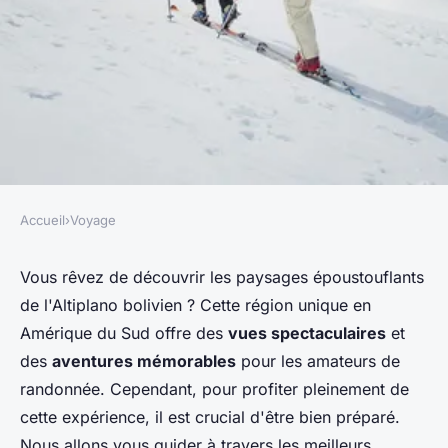
Accueil
›
Voyage
VOYAGE
Quels sont les meilleurs
Vous rêvez de découvrir les paysages époustouflants
de l'Altiplano bolivien ? Cette région unique en
conseils pour une randonnée
Amérique du Sud offre des
vues spectaculaires
et
dans les montagnes de
des
aventures mémorables
pour les amateurs de
l'Altiplano bolivien :
randonnée. Cependant, pour profiter pleinement de
équipements et itinéraires ?
cette expérience, il est crucial d'être bien préparé.
Nous allons vous guider à travers les meilleurs