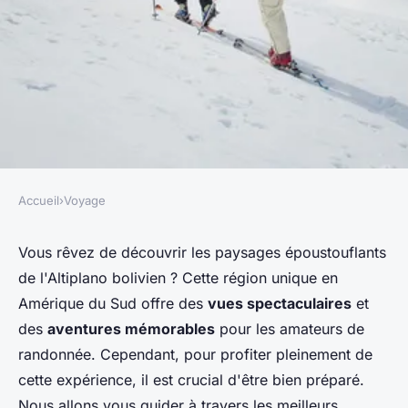
Accueil
›
Voyage
VOYAGE
Quels sont les meilleurs
Vous rêvez de découvrir les paysages époustouflants
de l'Altiplano bolivien ? Cette région unique en
conseils pour une randonnée
Amérique du Sud offre des
vues spectaculaires
et
dans les montagnes de
des
aventures mémorables
pour les amateurs de
l'Altiplano bolivien :
randonnée. Cependant, pour profiter pleinement de
équipements et itinéraires ?
cette expérience, il est crucial d'être bien préparé.
Nous allons vous guider à travers les meilleurs