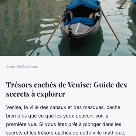
Accueil
›
Tourisme
TOURISME
Trésors cachés de Venise: Guide des
Trésors cachés de venise :
secrets à explorer
guide des secrets à explorer
Venise, la ville des canaux et des masques, cache
Clémence
•
4 mars 2025
•
7 min de lecture
bien plus que ce que les yeux peuvent voir à
première vue. Si vous êtes prêt à plonger dans les
secrets et les trésors cachés de cette ville mythique,