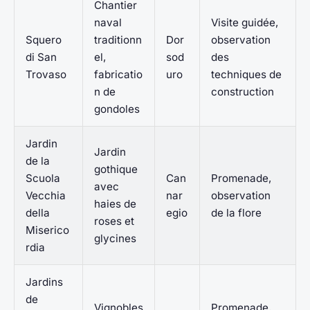
Chantier
naval
Visite guidée,
Squero
traditionn
Dor
observation
di San
el,
sod
des
Trovaso
fabricatio
uro
techniques de
n de
construction
gondoles
Jardin
Jardin
de la
gothique
Scuola
Can
Promenade,
avec
Vecchia
nar
observation
haies de
della
egio
de la flore
roses et
Miserico
glycines
rdia
Jardins
de
Vignobles
Promenade,