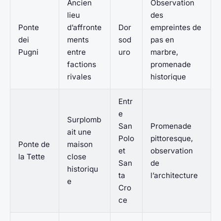
Ancien
Observation
lieu
des
Ponte
d’affronte
Dor
empreintes de
dei
ments
sod
pas en
Pugni
entre
uro
marbre,
factions
promenade
rivales
historique
Entr
e
Surplomb
San
Promenade
ait une
Polo
pittoresque,
Ponte de
maison
et
observation
la Tette
close
San
de
historiqu
ta
l’architecture
e
Cro
ce